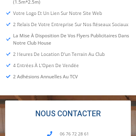
(1.5m*2.5m)
Votre Logo Et Un Lien Sur Notre Site Web
2 Relais De Votre Entreprise Sur Nos Réseaux Sociaux
La Mise À Disposition De Vos Flyers Publicitaires Dans
Notre Club House
2 Heures De Location D'un Terrain Au Club
4 Entrées À L'Open De Vendée
2 Adhésions Annuelles Au TCV
NOUS CONTACTER
06 76 72 28 61