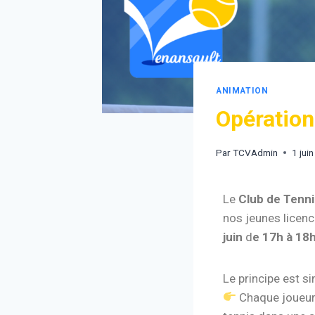
ANIMATION
Opératio
Par
TCVAdmin
1 jui
Le
Club de Tenni
nos jeunes licenc
juin
d
e 17h à 18
Le principe est si
Chaque joueur 